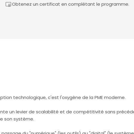
Obtenez un certificat en complétant le programme.
ption technologique, c'est l'oxygène de la PME moderne.
nte un levier de scalabilité et de compétitivité sans précéde
 de son système.
passage du "numérique" (les outils) au "digital" (le systè