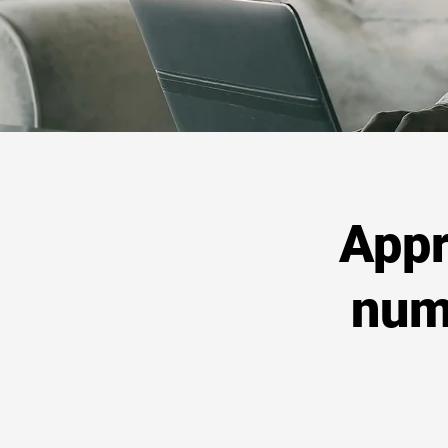
Appr
numé