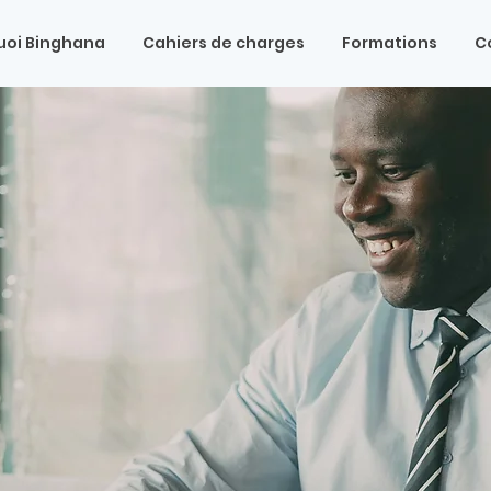
uoi Binghana
Cahiers de charges
Formations
C