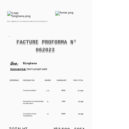
Nous digitalisons la chaine de valeur de votre entreprise
FACTURE PROFORMA N°
062023
Doit :
Binghana
:
Concerne
Nom projet web
REFERENCE
DESIGNATION
HEURES
HONORAIRE
PRIX TOTAL
10000
Connexion LinkedIn
3.75
37 500
5000
Paramètre de confidentialité
15
75 000
de l'utilisateur
10000
Conception d'icone
7.5
75 000
d'application