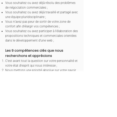
Vous souhaitez ou avez déjà résolu des problèmes
de négociation commerciales ;
Vous souhaitez ou avez déjà travaillé et partagé avec
une équipe pluridisciplinaire ;
Vous n’avez pas peur de sortir de votre zone de
confort afin d’élargir vos compétences ;
Vous souhaitez ou avez participer à l'élaboration des
propositions techniques et commerciales orientées
dans le développement d’une web ;
Les 9 compétences clés que nous
recherchons
et apprécions
C’est avant tout la question sur votre personnalité et
votre état d’esprit qui nous intéresse ;
Nous mettons une priorité absolue sur votre savoir
être qui pour nous est au-dessus de votre savoir-
faire ; C’est pour cela que nous donnons aussi la
chance aux jeunes même fraîchement diplômé de
niveau Master 1 ou 2 ;
Vous avez une bonne connaissance de base sur les
environnements informatique ;
Vous vous intéressez aux problématiques de
construction d’équipe ;
Vous avez déjà travaillé sur des projets et/ou des